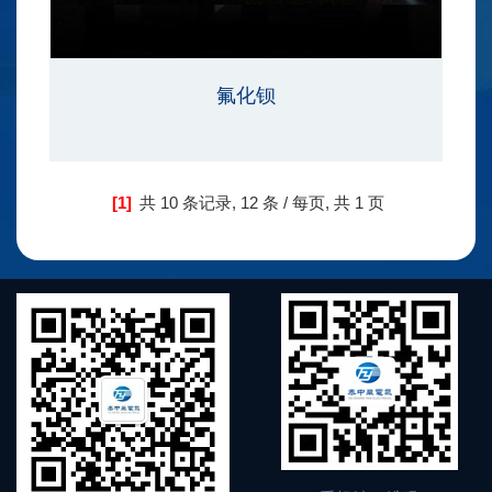
氟化钡
[1]
共
10 条记录,
12 条 / 每页, 共
1 页