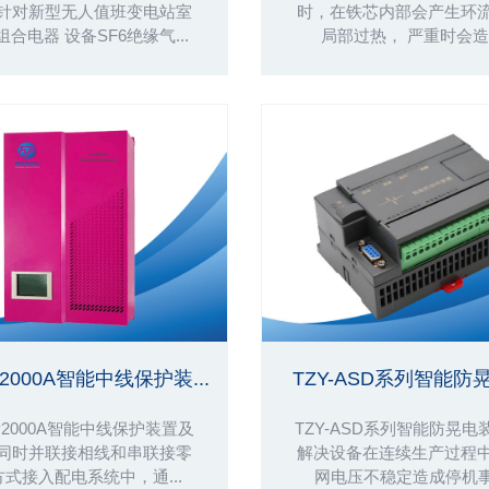
针对新型无人值班变电站室
时，在铁芯内部会产生环
组合电器 设备SF6绝缘气...
局部过热， 严重时会造成
P2000A智能中线保护装...
TZY-ASD系列智能防晃
NP2000A智能中线保护装置及
TZY-ASD系列智能防晃电
同时并联接相线和串联接零
解决设备在连续生产过程
式接入配电系统中，通...
网电压不稳定造成停机事故