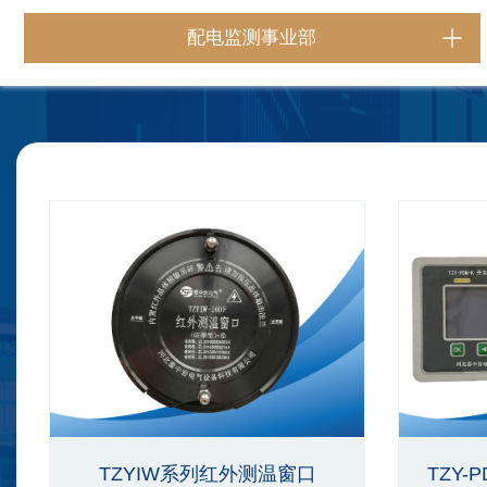
配电监测事业部
TZYIW系列红外测温窗口
TZY-