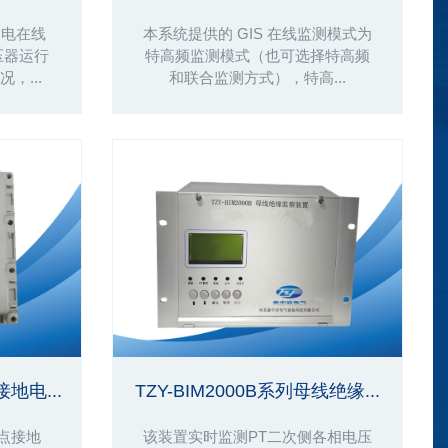
部放电在线
本系统提供的 GIS 在线监测模式为
压器运行
特高频监测模式（也可选择特高频
，...
和联合监测方式），特高...
地电...
TZY-BIM2000B系列母线绝缘...
点接地
该装置实时监测PT二次侧各相电压