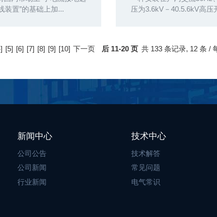
线装置”的基础上加...
压为3.6kV－40.5.6kV高压
]
[5]
[6]
[7]
[8]
[9]
[10]
下一页
后 11-20 页
共
133 条记录,
12 条 /
新闻中心
技术中心
公司公告
技术解答
公司新闻
常见问题
行业新闻
电气常识