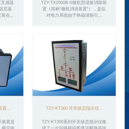
电压互感器
TZY-TX2000B-S微机型谐振消除装
阻尼器
置（简称“微机消谐装置”），是应
在...
对电力系统由于铁磁谐振引...
置...
TZY-KT300 开关状态指示仪...
显示装置是
TZY-KT300系列开关状态指示仪集
、额定电
成了一次回路模拟图显示断路器状