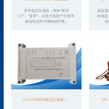
零序电流互感器（简称“零序
该装置
CT”、“零序”）在电力系统产生零序
传感器
接地电流时与继电保护装...
实
TZY-CTB系列电流互感器二...
TZY