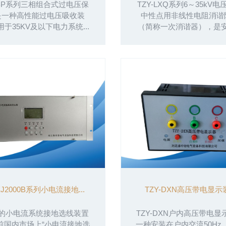
-TBP系列三相组合式过电压保
TZY-LXQ系列6～35kV
是一种高性能过电压吸收装
中性点用非线性电阻消谐
于35KV及以下电力系统...
（简称一次消谐器），是安装
XJ2000B系列小电流接地...
TZY-DXN高压带电显示装
的小电流系统接地选线装置
TZY-DXN户内高压带电
前国内市场上“小电流接地选
一种安装在户内交流50Hz