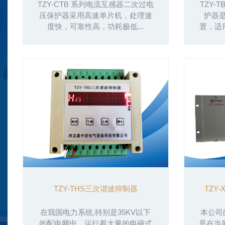
TZY-CTB 系列电流互感器二次过电
TZY
压保护器采用高速单片机，处理速
护器
度快，可靠性高，功耗极低...
置，适用
TZY-THS三次谐波抑制器
TZY-
在我国电力系统,特别是35KV以下
本公司
的配电网中，运行着大量的电磁式
是在当