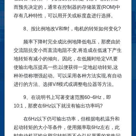
而预先决定的，通常在控制器的存储装置(ROM)中
存有几种特性，可以用开关或标度盘进行选择。
8、按比例地改V和f时，电机的转矩如何变化?
频率下降时完全成比例地降低电压，那麽由於
交流阻抗变小而直流电阻不变,将造成在低速下产生
地转矩有减小的倾向。因此，在低频时给定V/f,要
使输出电压提高一些,以便获得一定地起动转矩,这
种补偿称增强起动。可以采用各种方法实现,有自动
进行的方法、选择V/f模式或调整电位器等方法。
9、在说明书上写著变速范围60~6Hz，即
10:1，那麽在6Hz以下就没有输出功率吗?
在6Hz以下仍可输出功率，但根据电机温升和
起动转矩的大小等条件，使用频率取6Hz左右，此
时电动机可输出额定转矩而不会引起严重的发热问